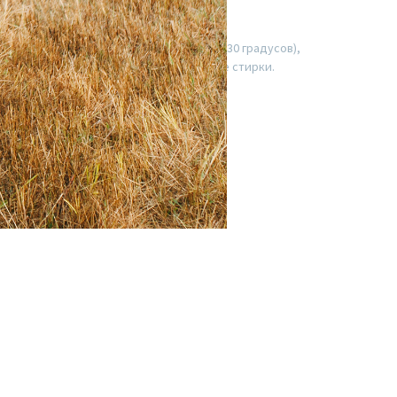
орочена под рост модели.
ки рекомендуется постирать (не более 30 градусов),
оза, длина брюк может дать усадку после стирки.
ного отличаться от цвета в жизни.
формацией по уходу.