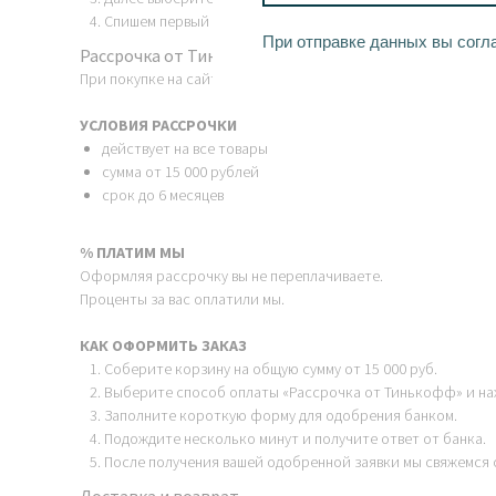
Спишем первый платёж и отправим вам заказ. Остальное 
При отправке данных вы согл
Рассрочка от Тинькофф
При покупке на сайте вы можете оформить беспроцентную р
УСЛОВИЯ РАССРОЧКИ
действует на все товары
сумма от 15 000 рублей
срок до 6 месяцев
% ПЛАТИМ МЫ
Оформляя рассрочку вы не переплачиваете.
Проценты за вас оплатили мы.
КАК ОФОРМИТЬ ЗАКАЗ
Соберите корзину на общую сумму от 15 000 руб.
Выберите способ оплаты «Рассрочка от Тинькофф» и на
Заполните короткую форму для одобрения банком.
Подождите несколько минут и получите ответ от банка.
После получения вашей одобренной заявки мы свяжемся с