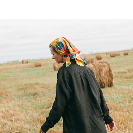
Брюки БРЕСТ цвета
KURKULDAY
SKU:
#15KKD375_24_D10_05(16)
р.
10900,00
В корзину
Брюки с двумя защипами сперед
талии. Застегиваются на молнию
Брюки сшиты из смеси льна и в
в меру пластичная, но держит ф
благодаря еле заметным природ