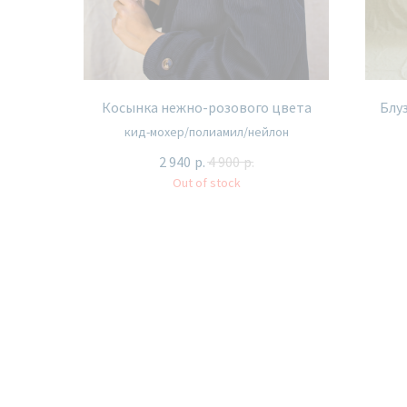
Косынка нежно-розового цвета
Блу
кид-мохер/полиамил/нейлон
2 940
р.
4 900
р.
Out of stock