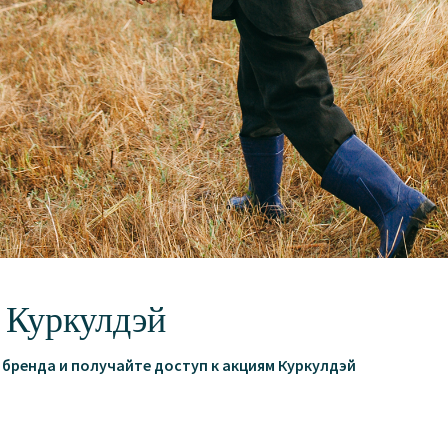
Важно!
Длина брюк на фото ук
Перед тем, как укорачивать брю
так как в составе имеется виск
Цвет: хакки.
Состав: 55% лён/45% вискоза.
Цвет изделия на фото может нем
Размеры на Саше: S.
Параметры модели:
Рост -167 см.
Обхват груди - 88 см.
 Куркулдэй
Обхват талии - 62 см.
Обхват бёдер - 92 см.
бренда и получайте доступ к акциям Куркулдэй
Сделано в России.
Обязательно ознакомьтесь с
ин