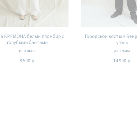
за КРЕМОНА белый пломбир с
Городской костюм Бейр
голубыми бантами
уголь
изо льна
изо льна
8 500
р.
14 990
р.