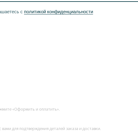
— точно по графику.
ашаетесь с
политикой конфиденциальности
ассрочку.
жмите «Оформить и оплатить».
 вами для подтверждения деталей заказа и доставки.