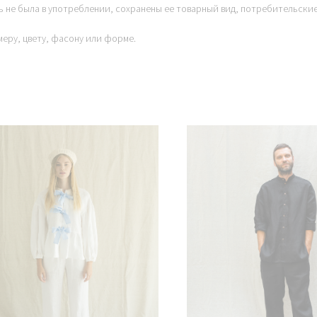
ь не была в употреблении, сохранены ее товарный вид, потребительски
меру, цвету, фасону или форме.