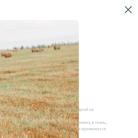
 хакки
и, боковыми карманами, с высокой посадкой на
 и пуговицу.
искозы польского производства. Мы влюбились в ткань,
орму и не просвечивает, а фактура ткани проявляется
ным узелкам и утолщениям волокон.