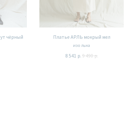
ут чёрный
Платье АРЛЬ мокрый мел
изо льна
8 541
р.
9 490
р.