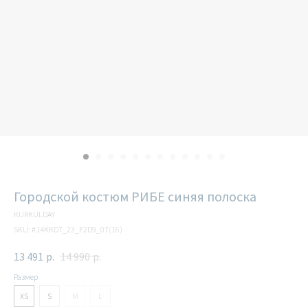
Городской костюм РИБЕ синяя полоска
KURKULDAY
SKU:
#14KKD7_23_F2D9_07(16)
13 491
р.
14 990
р.
Размер
XS
S
M
L