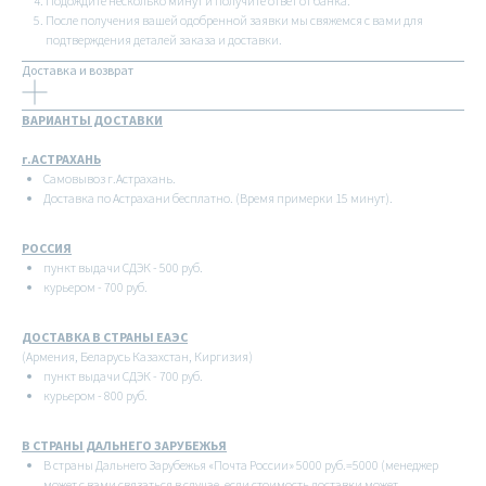
Подождите несколько минут и получите ответ от банка.
После получения вашей одобренной заявки мы свяжемся с вами для
подтверждения деталей заказа и доставки.
Доставка и возврат
ВАРИАНТЫ ДОСТАВКИ
г.АСТРАХАНЬ
Самовывоз г.Астрахань.
Доставка по Астрахани бесплатно. (Время примерки 15 минут).
РОССИЯ
пункт выдачи СДЭК - 500 руб.
курьером - 700 руб.
ДОСТАВКА В СТРАНЫ ЕАЭС
(Армения, Беларусь Казахстан, Киргизия)
пункт выдачи СДЭК - 700 руб.
курьером - 800 руб.
В СТРАНЫ ДАЛЬНЕГО ЗАРУБЕЖЬЯ
В страны Дальнего Зарубежья «Почта России» 5000 руб.=5000 (менеджер
может с вами связаться в случае, если стоимость доставки может