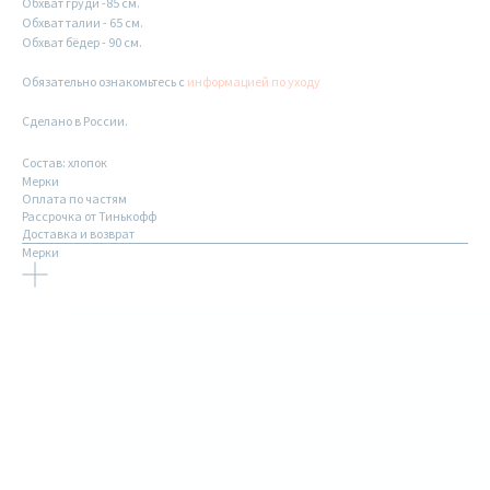
Обхват груди -85 см.
Обхват талии - 65 см.
Обхват бёдер - 90 см.
Обязательно ознакомьтесь с
информацией по уходу
Сделано в России.
Состав: хлопок
Мерки
Оплата по частям
Рассрочка от Тинькофф
Доставка и возврат
Мерки