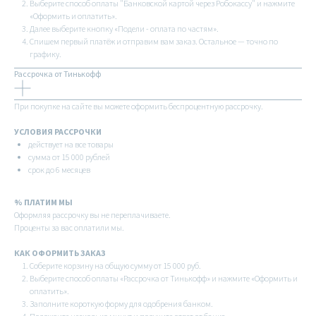
Выберите способ оплаты "Банковской картой через Робокассу" и нажмите
«Оформить и оплатить».
Далее выберите кнопку «Подели - оплата по частям».
Спишем первый платёж и отправим вам заказ. Остальное — точно по
графику.
Рассрочка от Тинькофф
При покупке на сайте вы можете оформить беспроцентную рассрочку.
УСЛОВИЯ РАССРОЧКИ
действует на все товары
сумма от 15 000 рублей
срок до 6 месяцев
% ПЛАТИМ МЫ
Оформляя рассрочку вы не переплачиваете.
Проценты за вас оплатили мы.
КАК ОФОРМИТЬ ЗАКАЗ
Соберите корзину на общую сумму от 15 000 руб.
Выберите способ оплаты «Рассрочка от Тинькофф» и нажмите «Оформить и
оплатить».
Заполните короткую форму для одобрения банком.