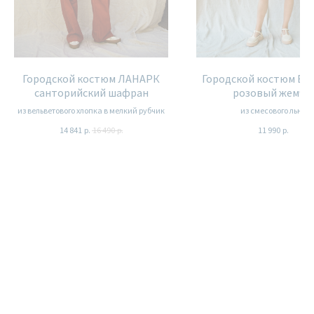
Городской костюм ЛАНАРК
Городской костюм Б
санторийский шафран
розовый жемчу
из вельветового хлопка в мелкий рубчик
из смесового льна
14 841
р.
16 490
р.
11 990
р.