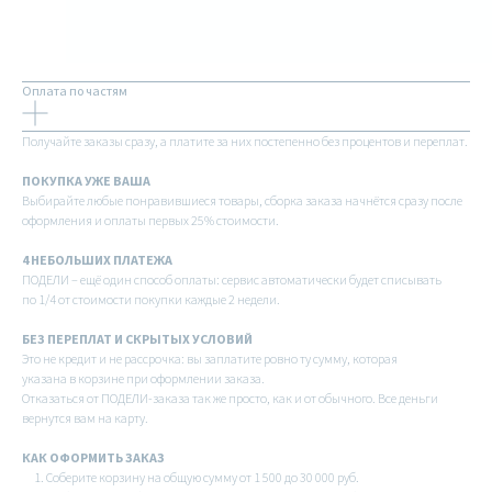
Оплата по частям
Получайте заказы сразу, а платите за них постепенно без процентов и переплат.
ПОКУПКА УЖЕ ВАША
Выбирайте любые понравившиеся товары, сборка заказа начнётся сразу после
оформления и оплаты первых 25% стоимости.
4 НЕБОЛЬШИХ ПЛАТЕЖА
ПОДЕЛИ – ещё один способ оплаты: сервис автоматически будет списывать
по 1/4 от стоимости покупки каждые 2 недели.
БЕЗ ПЕРЕПЛАТ И СКРЫТЫХ УСЛОВИЙ
Это не кредит и не рассрочка: вы заплатите ровно ту сумму, которая
указана в корзине при оформлении заказа.
Отказаться от ПОДЕЛИ-заказа так же просто, как и от обычного. Все деньги
вернутся вам на карту.
КАК ОФОРМИТЬ ЗАКАЗ
Соберите корзину на общую сумму от 1 500 до 30 000 руб.