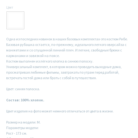
Цвет
Одна из последних новинок в наших базовых комплектах-это костюм Рибе.
Базовая рубашка остается, по-прежнему, идеального легкого оверсайза с
манжетами и со спущенной линией плеч. И легкие, свободные брюки с
карманами и завязкой на поясе.
Костюм выполнен из лёгкого хлопка в синюю полоску.
Универсальный комплект, в котором можно проводить выходные дома,
просматривая любимые фильмы, завтракать по утрам перед работой,
встречать гостей дома или брать с собой в путешествия.
Цвет: синяя полоска.
Состав: 100% хлопок.
Цвет изделия на фото может немного отличаться от цвета в жизни.
Размер на модели: M.
Параметры модели:
Рост - 173 см.