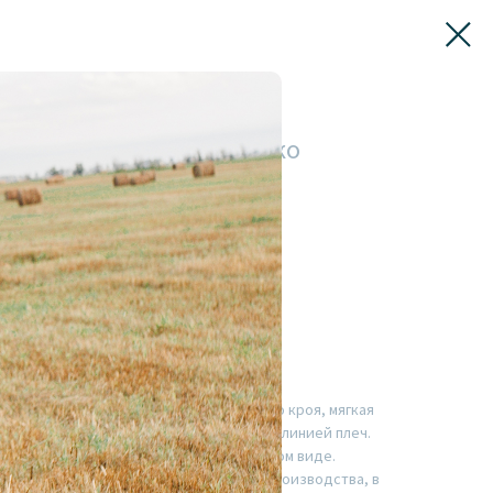
 ЛАНАРК топлёное молоко
бленных образов.
ки с манжетами и широких брюк прямого кроя, мягкая
рманы. Рубашка неизменно со спущенной линией плеч.
водолазки или лонгслива, в расстегнутом виде.
кого вельвета 100% хлопка турецкого производства, в