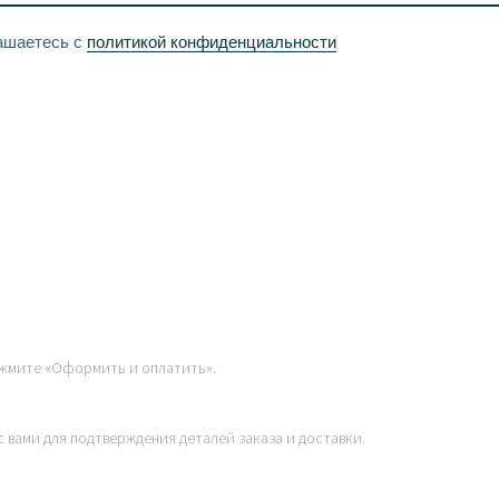
ашаетесь с
политикой конфиденциальности
ассрочку.
жмите «Оформить и оплатить».
 вами для подтверждения деталей заказа и доставки.