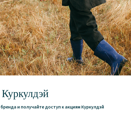
мелкий рубчик.
Цвет: топлёное молоко.
Состав: 100% хлопок.
Цвет изделия на фото может нем
Параметры модели:
Рост -175 см.
Обхват груди - 87 см.
Обхват талии - 60 см.
Обхват бёдер - 82 см.
Обязательно ознакомьтесь с
ин
 Куркулдэй
бренда и получайте доступ к акциям Куркулдэй