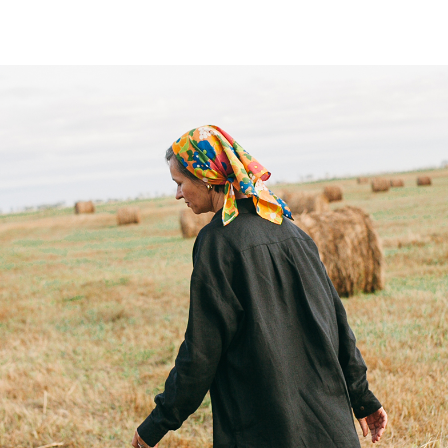
Городской костюм
SKU:
#16KKD7_24_F14D6_07(7)
р.
р.
14841,00
16490,00
В корзину
Это костюм, создан для рассла
Он состоит из свободной рубаш
резинка на поясе и боковые ка
Можно носить поверх футболки, 
Костюм выполнен из тонкого мяг