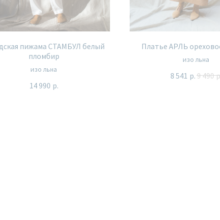
дская пижама СТАМБУЛ белый
Платье АРЛЬ орехово
пломбир
изо льна
изо льна
8 541
р.
9 490
р
14 990
р.