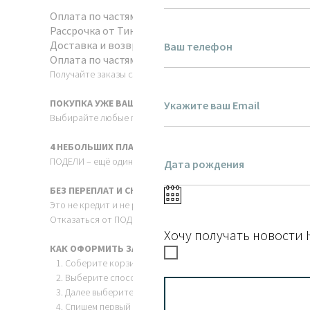
Оплата по частям
Рассрочка от Тинькофф
Доставка и возврат
Оплата по частям
Получайте заказы сразу, а платите за них постепенно без пр
ПОКУПКА УЖЕ ВАША
Выбирайте любые понравившиеся товары, сборка заказа нач
4 НЕБОЛЬШИХ ПЛАТЕЖА
ПОДЕЛИ – ещё один способ оплаты: сервис автоматически бу
БЕЗ ПЕРЕПЛАТ И СКРЫТЫХ УСЛОВИЙ
Это не кредит и не рассрочка: вы заплатите ровно ту сумму,
Отказаться от ПОДЕЛИ-заказа так же просто, как и от обычно
Хочу получать новости 
КАК ОФОРМИТЬ ЗАКАЗ
Соберите корзину на общую сумму от 1 500 до 30 000 руб.
Выберите способ оплаты "Банковской картой через Роб
Далее выберите кнопку «Подели - оплата по частям».
Спишем первый платёж и отправим вам заказ. Остальное 