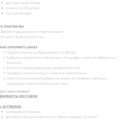
действует на все товары
сумма от 15 000 рублей
срок до 6 месяцев
% ПЛАТИМ МЫ
Оформляя рассрочку вы не переплачиваете.
Проценты за вас оплатили мы.
КАК ОФОРМИТЬ ЗАКАЗ
Соберите корзину на общую сумму от 15 000 руб.
Выберите способ оплаты «Рассрочка от Тинькофф» и нажмите «Оформить и
оплатить».
Заполните короткую форму для одобрения банком.
Подождите несколько минут и получите ответ от банка.
После получения вашей одобренной заявки мы свяжемся с вами для
подтверждения деталей заказа и доставки.
Доставка и возврат
ВАРИАНТЫ ДОСТАВКИ
г.АСТРАХАНЬ
Самовывоз г.Астрахань.
Доставка по Астрахани бесплатно. (Время примерки 15 минут).