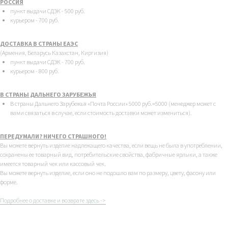
РОССИЯ
пункт выдачи СДЭК - 500 руб.
курьером - 700 руб.
ДОСТАВКА В СТРАНЫ ЕАЭС
(Армения, Беларусь Казахстан, Киргизия)
пункт выдачи СДЭК - 700 руб.
курьером - 800 руб.
В СТРАНЫ ДАЛЬНЕГО ЗАРУБЕЖЬЯ
В страны Дальнего Зарубежья «Почта России» 5000 руб.=5000 (менеджер может с
вами связаться в случае, если стоимость доставки может измениться).
ПЕРЕДУМАЛИ? НИЧЕГО СТРАШНОГО!
Вы можете вернуть изделие надлежащего качества, если вещь не была в употреблении,
сохранены ее товарный вид, потребительские свойства, фабричные ярлыки, а также
имеется товарный чек или кассовый чек.
Вы можете вернуть изделие, если оно не подошло вам по размеру, цвету, фасону или
форме.
Подробнее о доставке и возврате здесь ->