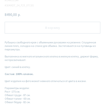
KURKULDAY
#16KKD7_24_F23_07(10)
8490,00
р.
В корзину
Рубашка свободного кроя с объемными рукавами на резинке. Спущенная
линия плеч, складка на спине для объема. Застегивается на пуговицы из
перламутра.
Выполнена из мягкого итальянского хлопка в мелкую клетку, держит форму,
не просвечивает.
Цвет: синий в клетку.
Состав: 100% хлопок.
Цвет изделия на фото может немного отличаться от цвета в жизни.
Параметры модели:
Рост -175 см.
Обхват груди - 87 см.
Обхват талии - 60 см.
Обхват бёдер - 82 см.