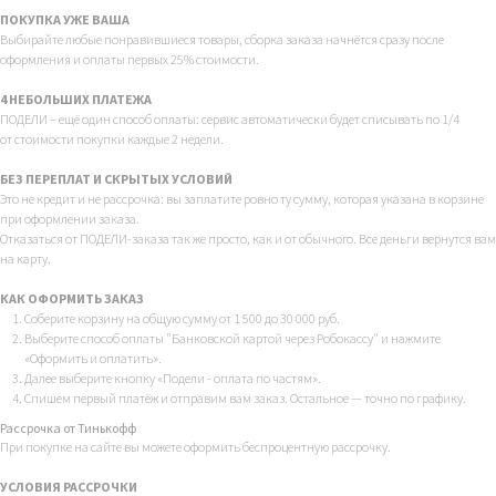
ПОКУПКА УЖЕ ВАША
Выбирайте любые понравившиеся товары, сборка заказа начнётся сразу после
оформления и оплаты первых 25% стоимости.
4 НЕБОЛЬШИХ ПЛАТЕЖА
ПОДЕЛИ – ещё один способ оплаты: сервис автоматически будет списывать по 1/4
от стоимости покупки каждые 2 недели.
БЕЗ ПЕРЕПЛАТ И СКРЫТЫХ УСЛОВИЙ
Это не кредит и не рассрочка: вы заплатите ровно ту сумму, которая указана в корзине
при оформлении заказа.
Отказаться от ПОДЕЛИ-заказа так же просто, как и от обычного. Все деньги вернутся вам
на карту.
КАК ОФОРМИТЬ ЗАКАЗ
Соберите корзину на общую сумму от 1 500 до 30 000 руб.
Выберите способ оплаты "Банковской картой через Робокассу" и нажмите
«Оформить и оплатить».
Далее выберите кнопку «Подели - оплата по частям».
Спишем первый платёж и отправим вам заказ. Остальное — точно по графику.
Рассрочка от Тинькофф
При покупке на сайте вы можете оформить беспроцентную рассрочку.
УСЛОВИЯ РАССРОЧКИ