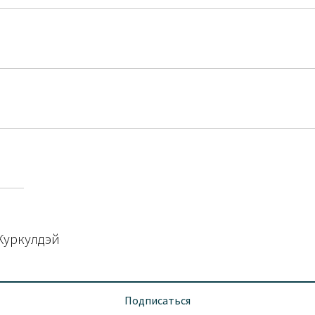
окассу" и нажмите «Оформить и оплатить».
— точно по графику.
ассрочку.
Куркулдэй
жмите «Оформить и оплатить».
Подписаться