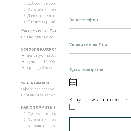
Соберите корзину на общую сумму от 1 500 до 30 000 руб.
Выберите способ оплаты "Банковской картой через Роб
Далее выберите кнопку «Подели - оплата по частям».
Спишем первый платёж и отправим вам заказ. Остальное 
Рассрочка от Тинькофф
При покупке на сайте вы можете оформить беспроцентную р
УСЛОВИЯ РАССРОЧКИ
действует на все товары
сумма от 15 000 рублей
срок до 6 месяцев
% ПЛАТИМ МЫ
Оформляя рассрочку вы не переплачиваете.
Проценты за вас оплатили мы.
Хочу получать новости 
КАК ОФОРМИТЬ ЗАКАЗ
Соберите корзину на общую сумму от 15 000 руб.
Выберите способ оплаты «Рассрочка от Тинькофф» и на
Заполните короткую форму для одобрения банком.