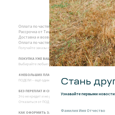
Оплата по частям
Рассрочка от Тинькофф
Доставка и возврат
Оплата по частям
Получайте заказы сразу, а платите за них постепенно без пр
ПОКУПКА УЖЕ ВАША
Выбирайте любые понравившиеся товары, сборка заказа нач
4 НЕБОЛЬШИХ ПЛАТЕЖА
Стань дру
ПОДЕЛИ – ещё один способ оплаты: сервис автоматически бу
БЕЗ ПЕРЕПЛАТ И СКРЫТЫХ УСЛОВИЙ
Узнавайте первыми новости 
Это не кредит и не рассрочка: вы заплатите ровно ту сумму,
Отказаться от ПОДЕЛИ-заказа так же просто, как и от обычно
КАК ОФОРМИТЬ ЗАКАЗ