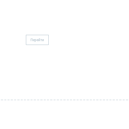
Рубашка базовая
Перейти