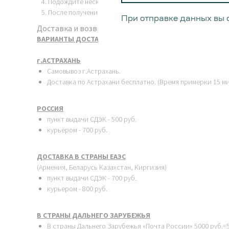
Подождите несколько минут и получите ответ от банка.
После получения вашей одобренной заявки мы свяжемся с
При отправке данных вы 
Доставка и возврат
ВАРИАНТЫ ДОСТАВКИ
г.АСТРАХАНЬ
Самовывоз г.Астрахань.
Доставка по Астрахани бесплатно. (Время примерки 15 ми
РОССИЯ
пункт выдачи СДЭК - 500 руб.
курьером - 700 руб.
ДОСТАВКА В СТРАНЫ ЕАЭС
(Армения, Беларусь Казахстан, Киргизия)
пункт выдачи СДЭК - 700 руб.
курьером - 800 руб.
В СТРАНЫ ДАЛЬНЕГО ЗАРУБЕЖЬЯ
В страны Дальнего Зарубежья «Почта России» 5000 руб.=5