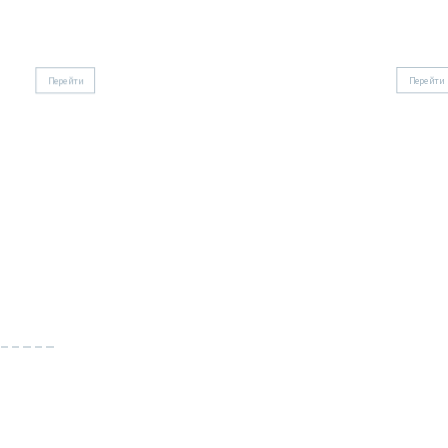
Городской костюм Стамбул
Городской
Перейти
Перейти