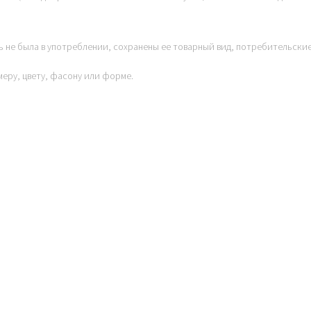
ь не была в употреблении, сохранены ее товарный вид, потребительски
меру, цвету, фасону или форме.