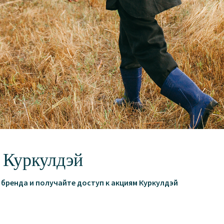
Длина брюк 100 см.
Состав: 100% лён.
Плотность льна:180 г/м2.
Уход: машинная или ручная стирк
стирки становится даже лучше.
Размеры на Саше: S.
Параметры модели:
Рост -167 см.
Обхват груди - 88 см.
Обхват талии - 62 см.
Обхват бёдер - 92 см.
 Куркулдэй
Обязательно ознакомьтесь с
ин
бренда и получайте доступ к акциям Куркулдэй
Состав: лён