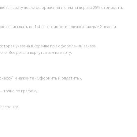
нётся сразу после оформления и оплаты первых 25% стоимости.
дет списывать по 1/4 от стоимости покупки каждые 2 недели.
 которая указана в корзине при оформлении заказа.
го. Все деньги вернутся вам на карту.
окассу" и нажмите «Оформить и оплатить».
— точно по графику.
ассрочку.