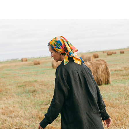
Городская пижама
KURKULDAY
SKU:
#11KKD7_22_F14D4_01(2)
р.
р.
7495,00
14990,00
В корзину
Городская пижама создана, чтоб
пределами своей спальни.
Он состоит из свободной рубаш
резинке с карманами. Теперь у
камыша, повторяющей наш лого