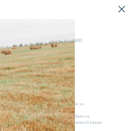
 СТАМБУЛ ореховое молоко
ы чувствовать себя везде как дома, даже за
ки с манжетами и зауженных свободных брюк на
 рубашки появился нагрудный карман с вышивкой в виде
тип.