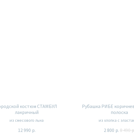
ородской костюм СТАМБУЛ
Рубашка РИБЕ коричне
лакричный
полоска
из смесового льна
из хлопка с эласт
12 990
р.
2 800
р.
8 490
р