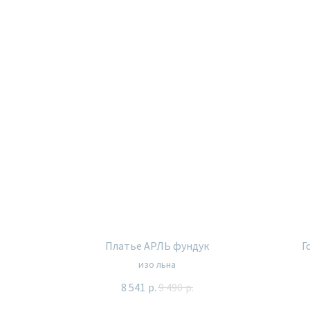
Платье АРЛЬ фундук
Г
изо льна
8 541
р.
9 490
р.