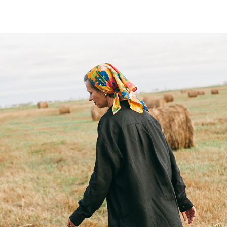
СТЕГАНЫЙ ЖАКЕТ д
синего цвета
KURKULDAY
SKU:
#14KKD7_22_C9_52(1/8)
р.
15700,00
В корзину
Наши стеганые жакеты-это ещё 
года. Начнём с того, что они оч
практичные(кнопки и карманы э