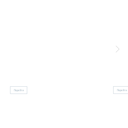
Городской костюм Стамбул
Городской
Перейти
Перейти