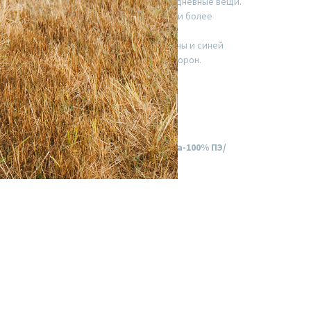
нние. Мы очень любим празднично-повседневные вещи.
 самое любимое - «дурашечная» сторона и более
я.
очной жаккардовой ткани с одной стороны и синей
ета имеются боковые карманы с обеих сторон.
 ПЭ/ 30% вискоза/ Изнаночная сторона-100% ПЭ/
ного отличаться от цвета в жизни.
 см, длина по спинке 76 см.