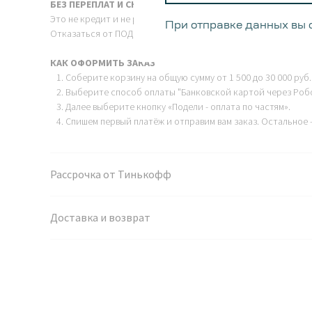
БЕЗ ПЕРЕПЛАТ И СКРЫТЫХ УСЛОВИЙ
Это не кредит и не рассрочка: вы заплатите ровно ту сумму,
При отправке данных вы 
Отказаться от ПОДЕЛИ-заказа так же просто, как и от обычно
КАК ОФОРМИТЬ ЗАКАЗ
Соберите корзину на общую сумму от 1 500 до 30 000 руб.
Выберите способ оплаты "Банковской картой через Роб
Далее выберите кнопку «Подели - оплата по частям».
Спишем первый платёж и отправим вам заказ. Остальное 
Рассрочка от Тинькофф
Доставка и возврат