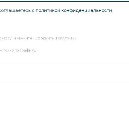
 которая указана в корзине при оформлении заказа.
соглашаетесь с
политикой конфиденциальности
го. Все деньги вернутся вам на карту.
окассу" и нажмите «Оформить и оплатить».
— точно по графику.