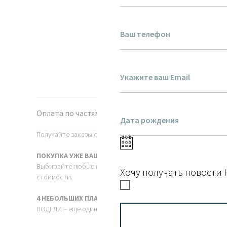
Оплата по частям
Получайте заказы сразу, а платите за них постепенно без пр
ПОКУПКА УЖЕ ВАША
Выбирайте любые понравившиеся товары, сборка заказа нач
Хочу получать новости 
стоимости.
4 НЕБОЛЬШИХ ПЛАТЕЖА
ПОДЕЛИ – ещё один способ оплаты: сервис автоматически бу