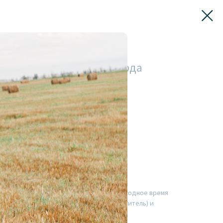
вусторонний из жаккарда
один повод не расставаться с вами в холодное время
ень очень тёплые(внутрь добавляем утеплитель) и
то подтвердят).