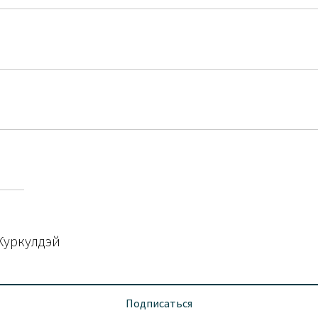
Сделано в России.
Обязательно ознакомьтесь с
ин
Состав: полиэстер
Состав: вискоза
оцентов и переплат.
нётся сразу после оформления и оплаты первых 25%
Куркулдэй
дет списывать по 1/4 от стоимости покупки каждые 2 недели.
Подписаться