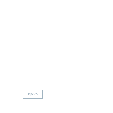
Рубашка базовая
Перейти