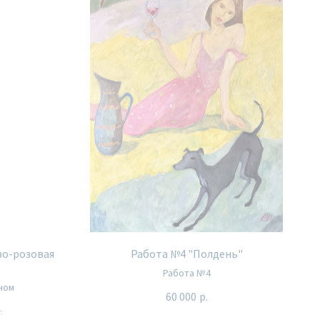
во-розовая
Работа №4 "Полдень"
Работа №4
аном
60 000
р.
.