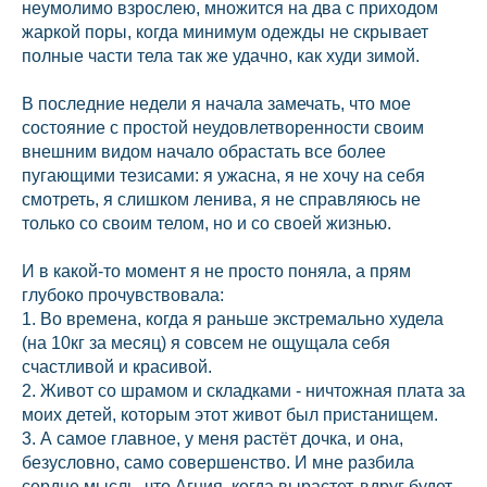
неумолимо взрослею, множится на два с приходом
жаркой поры, когда минимум одежды не скрывает
полные части тела так же удачно, как худи зимой.
В последние недели я начала замечать, что мое
состояние с простой неудовлетворенности своим
внешним видом начало обрастать все более
пугающими тезисами: я ужасна, я не хочу на себя
смотреть, я слишком ленива, я не справляюсь не
только со своим телом, но и со своей жизнью.
И в какой-то момент я не просто поняла, а прям
глубоко прочувствовала:
1. Во времена, когда я раньше экстремально худела
(на 10кг за месяц) я совсем не ощущала себя
счастливой и красивой.
2. Живот со шрамом и складками - ничтожная плата за
моих детей, которым этот живот был пристанищем.
3. А самое главное, у меня растёт дочка, и она,
безусловно, само совершенство. И мне разбила
сердце мысль, что Агния, когда вырастет, вдруг будет