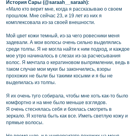
История Сары (@saraah__saraah):
«Мало кто верит мне, когда я рассказываю о своем
прошлом. Мне сейчас 23, и 19 лет из них я
комплексовала из-за своей внешности.
Мой цвет кожи темный, из-за чего ровесники меня
задевали. А мои волосы очень сильно выделялись
среди толпы. Я не могла найти к ним подход, и каждое
мое утро начиналось в слезах из-за расчесывания
волос. Я мечтала о кератиновом выпрямлении, ведь в
таком случае мои муки бы закончились, взоры
прохожих не были бы такими косыми и я бы не
выделилась из толпы.
Я их очень туго собирала, чтобы мне хоть как-то было
комфортно и на мне было меньше взглядов.
Я очень стеснялась себя и боялась смотреть в
зеркало. Я хотела быть как все. Иметь светлую кожу и
прямые волосы.
Но время шло, и в университете похожих на меня