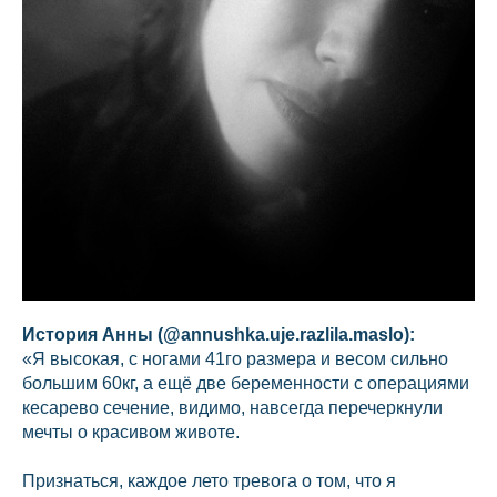
История Анны (@annushka.uje.razlila.maslo):
«Я высокая, с ногами 41го размера и весом сильно
большим 60кг, а ещё две беременности с операциями
кесарево сечение, видимо, навсегда перечеркнули
мечты о красивом животе.
Признаться, каждое лето тревога о том, что я