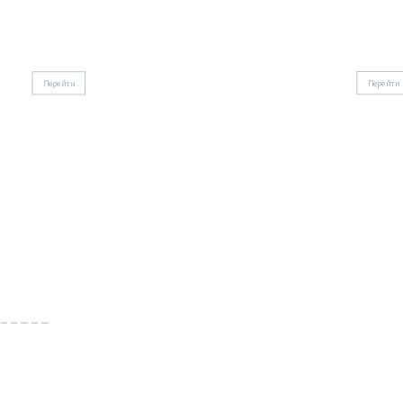
Городской костюм Стамбул
Городской
Перейти
Перейти