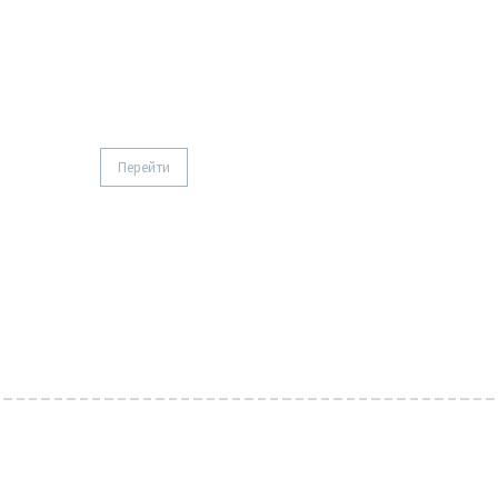
Рубашка базовая
Перейти