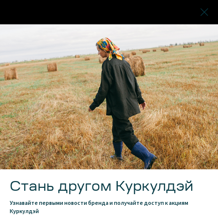
Стань другом Куркулдэй
Узнавайте первыми новости бренда и получайте доступ к акциям
Брюки КРЕМОНА голубого цвета
Куркулдэй